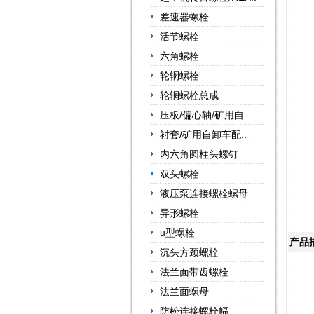
差速器螺栓
活节螺栓
六角螺栓
轮辋螺栓
轮辋螺栓总成
压板/偏心轴/矿用自..
衬套/矿用自卸车配..
内六角圆柱头螺钉
双头螺栓
液压泵连接螺栓螺母
异形螺栓
u型螺栓
产品
沉头方颈螺栓
法兰面带齿螺栓
法兰面螺母
防松连接螺栓幅