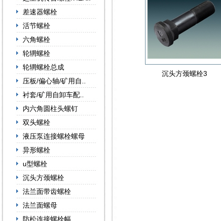
差速器螺栓
活节螺栓
六角螺栓
轮辋螺栓
轮辋螺栓总成
沉头方颈螺栓3
压板/偏心轴/矿用自..
衬套/矿用自卸车配..
内六角圆柱头螺钉
双头螺栓
液压泵连接螺栓螺母
异形螺栓
u型螺栓
沉头方颈螺栓
法兰面带齿螺栓
法兰面螺母
防松连接螺栓幅