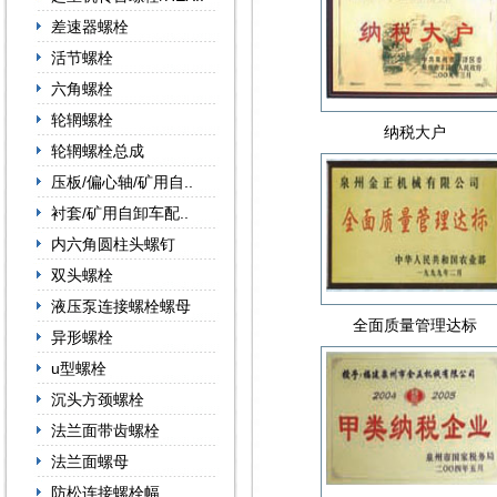
差速器螺栓
活节螺栓
六角螺栓
轮辋螺栓
纳税大户
轮辋螺栓总成
压板/偏心轴/矿用自..
衬套/矿用自卸车配..
内六角圆柱头螺钉
双头螺栓
液压泵连接螺栓螺母
全面质量管理达标
异形螺栓
u型螺栓
沉头方颈螺栓
法兰面带齿螺栓
法兰面螺母
防松连接螺栓幅